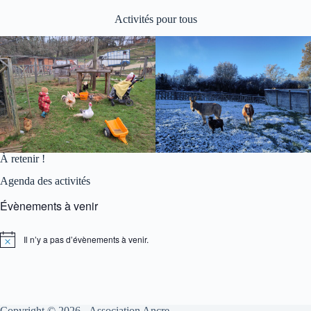
Activités pour tous
À retenir !
Agenda des activités
Évènements à venir
Il n’y a pas d’évènements à venir.
N
o
t
i
c
e
Copyright © 2026 - Association Ancre.